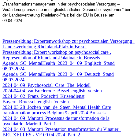
„Transformationsmanagement in der psychosozialen Versorgung –
Veränderungsprozesse in mitgliedstaatlichen Gesundheitssystemen“ bei
der Landesvertretung Rheinland-Pfalz bei der EU in Brüssel am
09.04.2024.
Pressemeldung: Expertenworkshop zur psychosozialen Versorgung .
Landesvertretung Rheinland-Pfalz in Brssel
Pressemeldung: Expert workshop on psychosocial care .
Representation of Rhineland-Palatinate in Brussels
Agenda_SC_MentalHealth_2023_04_09_Englisch_Stand
08.03.2024
Agenda_SC_MentalHealth_2023_04_09_Deutsch_Stand
08.03.2024
2024-04-09_Psychosocial_Care_The_Modell
2024-04-04_vanBrederode_Brssel_english_version
2024-04-02_Franz_Podechtl_Krisendienst
Bayern_Bruessel_english_Version
2024-03-28_Jochen_van_de_Steen_Mental Health Care
transformation process Belgium 9 april 2024 Brussels
2024-04-09_Mariotti_Processus de transformation de la
psychiatrie_Mariotti_Part_1
2024-04-03_Mariotti_Prsentation transformation du Vinatier -
BRUXELLES - VF 09 04 2024_Part_2