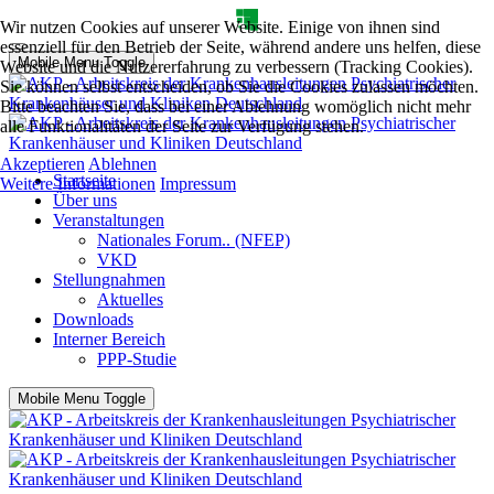
Wir nutzen Cookies auf unserer Website. Einige von ihnen sind
essenziell für den Betrieb der Seite, während andere uns helfen, diese
Mobile Menu Toggle
Website und die Nutzererfahrung zu verbessern (Tracking Cookies).
Sie können selbst entscheiden, ob Sie die Cookies zulassen möchten.
Bitte beachten Sie, dass bei einer Ablehnung womöglich nicht mehr
alle Funktionalitäten der Seite zur Verfügung stehen.
Akzeptieren
Ablehnen
Startseite
Weitere Informationen
Impressum
Über uns
Veranstaltungen
Nationales Forum.. (NFEP)
VKD
Stellungnahmen
Aktuelles
Downloads
Interner Bereich
PPP-Studie
Mobile Menu Toggle