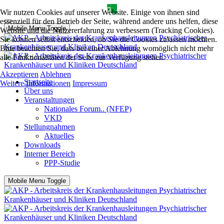
Wir nutzen Cookies auf unserer Website. Einige von ihnen sind
essenziell für den Betrieb der Seite, während andere uns helfen, diese
Mobile Menu Toggle
Website und die Nutzererfahrung zu verbessern (Tracking Cookies).
Sie können selbst entscheiden, ob Sie die Cookies zulassen möchten.
Bitte beachten Sie, dass bei einer Ablehnung womöglich nicht mehr
alle Funktionalitäten der Seite zur Verfügung stehen.
Akzeptieren
Ablehnen
Startseite
Weitere Informationen
Impressum
Über uns
Veranstaltungen
Nationales Forum.. (NFEP)
VKD
Stellungnahmen
Aktuelles
Downloads
Interner Bereich
PPP-Studie
Mobile Menu Toggle