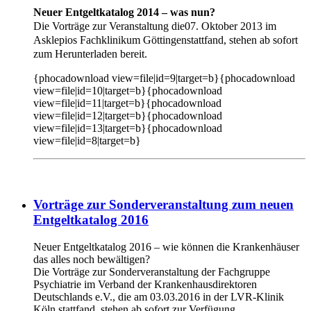
Neuer Entgeltkatalog 2014 – was nun?
Die Vorträge zur Veranstaltung die
07. Oktober 2013 im
Asklepios Fachklinikum Göttingen
stattfand, stehen ab sofort
zum Herunterladen bereit.
{phocadownload view=file|id=9|target=b}{phocadownload
view=file|id=10|target=b}{phocadownload
view=file|id=11|target=b}{phocadownload
view=file|id=12|target=b}{phocadownload
view=file|id=13|target=b}{phocadownload
view=file|id=8|target=b}
Vorträge zur Sonderveranstaltung zum neuen
Entgeltkatalog 2016
Neuer Entgeltkatalog 2016 – wie können die Krankenhäuser
das alles noch bewältigen?
Die Vorträge zur Sonderveranstaltung der Fachgruppe
Psychiatrie im Verband der Krankenhausdirektoren
Deutschlands e.V., die am 03.03.2016 in der LVR-Klinik
Köln stattfand, stehen ab sofort zur Verfügung.