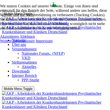
Wir nutzen Cookies auf unserer Website. Einige von ihnen sind
essenziell für den Betrieb der Seite, während andere uns helfen, diese
Mobile Menu Toggle
Website und die Nutzererfahrung zu verbessern (Tracking Cookies).
Sie können selbst entscheiden, ob Sie die Cookies zulassen möchten.
Bitte beachten Sie, dass bei einer Ablehnung womöglich nicht mehr
alle Funktionalitäten der Seite zur Verfügung stehen.
Akzeptieren
Ablehnen
Startseite
Weitere Informationen
Impressum
Über uns
Veranstaltungen
Nationales Forum.. (NFEP)
VKD
Stellungnahmen
Aktuelles
Downloads
Interner Bereich
PPP-Studie
Mobile Menu Toggle